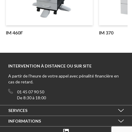
IM 460F
IM 370
INTERVENTION À DISTANCE OU SUR SITE
A partir de l’heure de votre appel avec pénalité financière en
cas de retard.
01 45 07 90 50
De 8:30 à 18:00
SERVICES
Qui sommes-nous
INFORMATIONS
Qualité de nos services
Utilisation des cookies